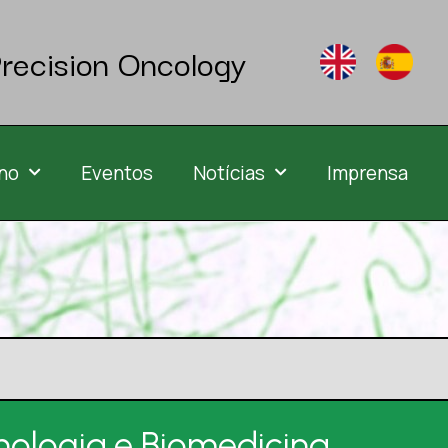
recision Oncology
no
Eventos
Notícias
Imprensa
ologia e Biomedicina,