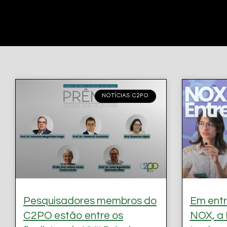
NOTÍCIAS C2PO
Pesquisadores membros do
Em entr
C2PO estão entre os
NOX, a 