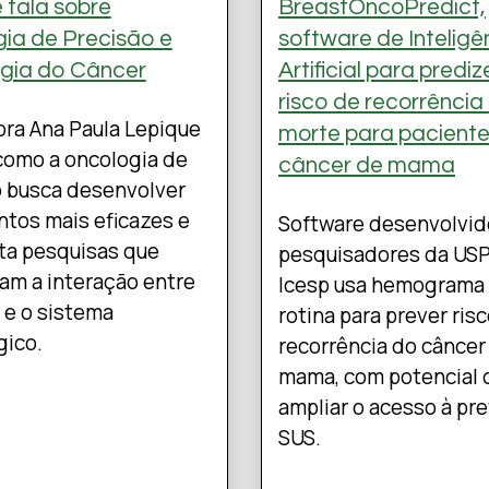
 fala sobre
BreastOncoPredict,
ia de Precisão e
software de Inteligê
gia do Câncer
Artificial para prediz
risco de recorrência
ra Ana Paula Lepique
morte para pacient
como a oncologia de
câncer de mama
o busca desenvolver
tos mais eficazes e
Software desenvolvid
ta pesquisas que
pesquisadores da USP
am a interação entre
Icesp usa hemograma
 e o sistema
rotina para prever ris
gico.
recorrência do câncer
mama, com potencial 
ampliar o acesso à pr
SUS.