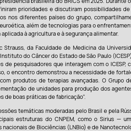
presidência brasileira do BRICS em 2025. Durante o
niram prioridades e discutiram possibilidades de 
os nos diferentes países do grupo, compartilhame
neuroética, além de tecnologias para o enfrentam
plicada à agricultura e à segurança alimentar.
c Strauss, da Faculdade de Medicina da Universi
o Instituto do Câncer do Estado de São Paulo (ICESP
s de pesquisadores que interagem com o ICESP, c
o, o encontro demonstrou a necessidade de fortalec
l com produtos de terapias avançadas. O Grupo 
lementação de unidades para produção dos agentes
s de boas práticas de fabricação”.
ões temáticas moderadas pelo Brasil e pela Rússi
incipais estruturas do CNPEM, como o Sirius — 
s nacionais de Biociências (LNBio) e de Nanotecnol