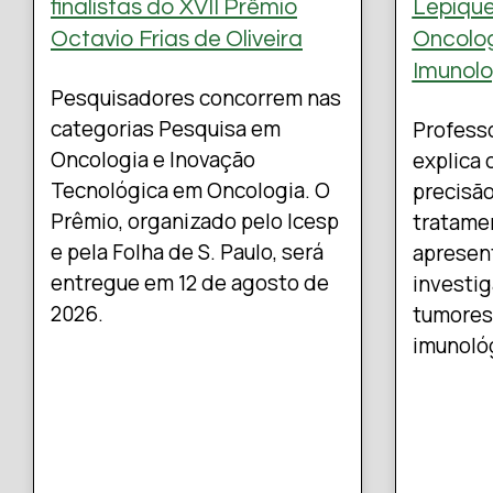
finalistas do XVII Prêmio
Lepique
Octavio Frias de Oliveira
Oncolog
Imunolo
Pesquisadores concorrem nas
categorias Pesquisa em
Professo
Oncologia e Inovação
explica 
Tecnológica em Oncologia. O
precisã
Prêmio, organizado pelo Icesp
tratamen
e pela Folha de S. Paulo, será
apresen
entregue em 12 de agosto de
investig
2026.
tumores
imunoló