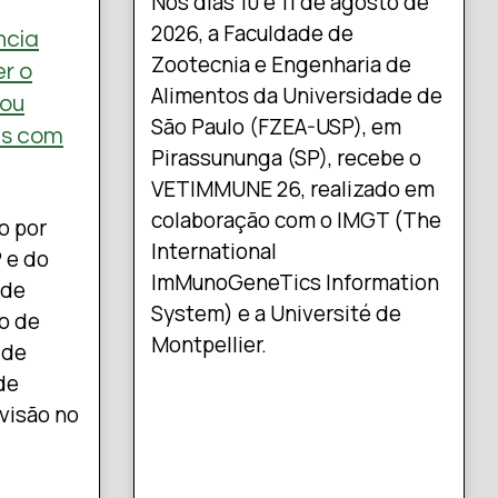
Nos dias 10 e 11 de agosto de
2026, a Faculdade de
ncia
Zootecnia e Engenharia de
er o
Alimentos da Universidade de
 ou
São Paulo (FZEA-USP), em
es com
Pirassununga (SP), recebe o
VETIMMUNE 26, realizado em
colaboração com o IMGT (The
o por
International
 e do
ImMunoGeneTics Information
 de
System) e a Université de
co de
Montpellier.
 de
de
evisão no