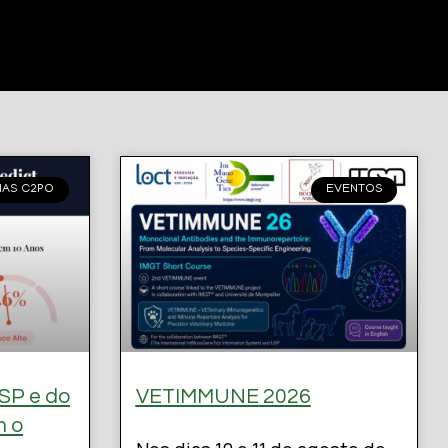
IAS C2PO
EVENTOS
SP e do
VETIMMUNE 2026
m o