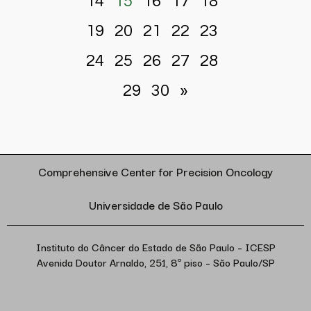
14
15
16
17
18
19
20
21
22
23
24
25
26
27
28
29
30
»
Comprehensive Center for Precision Oncology
Universidade de São Paulo
Instituto do Câncer do Estado de São Paulo – ICESP
Avenida Doutor Arnaldo, 251, 8º piso – São Paulo/SP