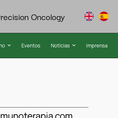
recision Oncology
no
Eventos
Notícias
Imprensa
“Imunoterapia com