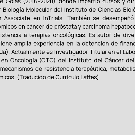
de Goiás (2016–2020), donde impartió cursos y di
Biología Molecular del Instituto de Ciencias Bio
ch Associate en InTrials. También se desempeñ
-ómicos en cáncer de próstata y carcinoma hepatoce
stencia a terapias oncológicas. Es autor de diver
 Tiene amplia experiencia en la obtención de finan
). Actualmente es Investigador Titular en el Labo
l en Oncología (CTO) del Instituto del Cáncer de
 mecanismos de resistencia terapéutica, metaboli
icos. (Traducido de Currículo Lattes)