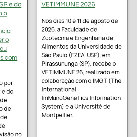
SP e do
VETIMMUNE 2026
m o
Nos dias 10 e 11 de agosto de
2026, a Faculdade de
ncia
Zootecnia e Engenharia de
er o
Alimentos da Universidade de
 ou
São Paulo (FZEA-USP), em
es com
Pirassununga (SP), recebe o
VETIMMUNE 26, realizado em
colaboração com o IMGT (The
o por
International
 e do
ImMunoGeneTics Information
 de
System) e a Université de
co de
Montpellier.
 de
de
evisão no