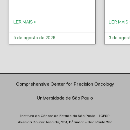
LER MAIS »
LER MAIS 
5 de agosto de 2026
3 de agos
Comprehensive Center for Precision Oncology
Universidade de São Paulo
Instituto do Câncer do Estado de São Paulo – ICESP
Avenida Doutor Arnaldo, 251, 8º andar – São Paulo/SP