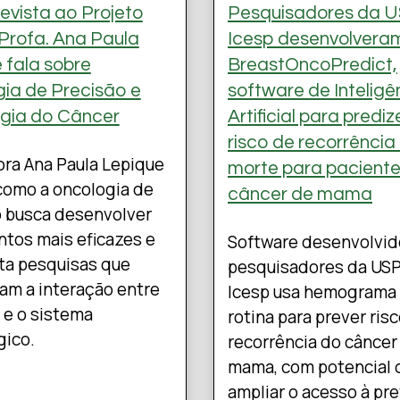
evista ao Projeto
Pesquisadores da U
Profa. Ana Paula
Icesp desenvolvera
 fala sobre
BreastOncoPredict,
ia de Precisão e
software de Inteligê
gia do Câncer
Artificial para prediz
risco de recorrência
ra Ana Paula Lepique
morte para pacient
como a oncologia de
câncer de mama
o busca desenvolver
tos mais eficazes e
Software desenvolvid
ta pesquisas que
pesquisadores da USP
am a interação entre
Icesp usa hemograma
 e o sistema
rotina para prever ris
gico.
recorrência do câncer
mama, com potencial 
ampliar o acesso à pr