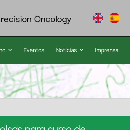
recision Oncology
no
Eventos
Notícias
Imprensa
olsas para curso de