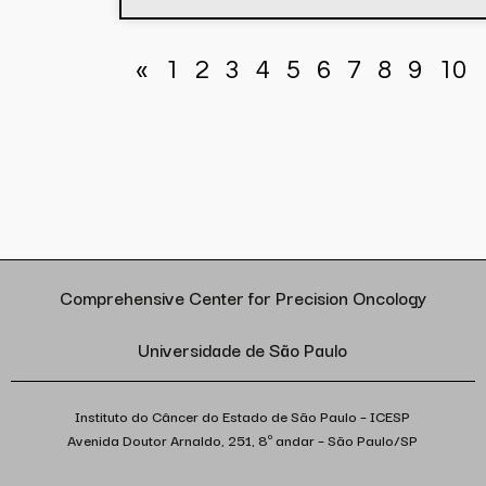
«
1
2
3
4
5
6
7
8
9
10
Comprehensive Center for Precision Oncology
Universidade de São Paulo
Instituto do Câncer do Estado de São Paulo – ICESP
Avenida Doutor Arnaldo, 251, 8º andar – São Paulo/SP